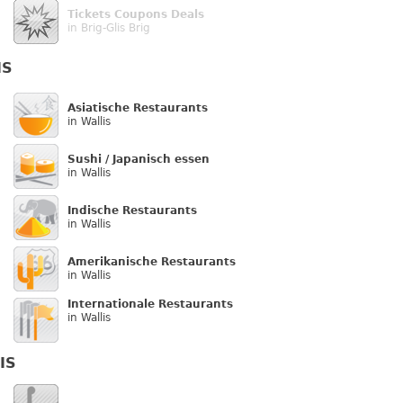
Tickets Coupons Deals
in Brig-Glis Brig
IS
Asiatische Restaurants
in Wallis
Sushi / Japanisch essen
in Wallis
Indische Restaurants
in Wallis
Amerikanische Restaurants
in Wallis
Internationale Restaurants
in Wallis
IS