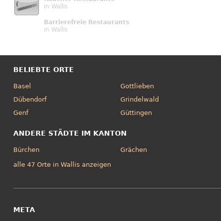
in Wallis
Barrierefreie Restaurants
in Wallis
BELIEBTE ORTE
Basel
Gottlieben
Dübendorf
Grindelwald
Genf
Güttingen
ANDERE STÄDTE IM KANTON
Bürchen
Grächen
alle 47 Orte in Wallis anzeigen
META