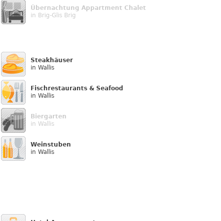
Übernachtung Appartment Chalet
in Brig-Glis Brig
Steakhäuser
in Wallis
Fischrestaurants & Seafood
in Wallis
Biergarten
in Wallis
Weinstuben
in Wallis