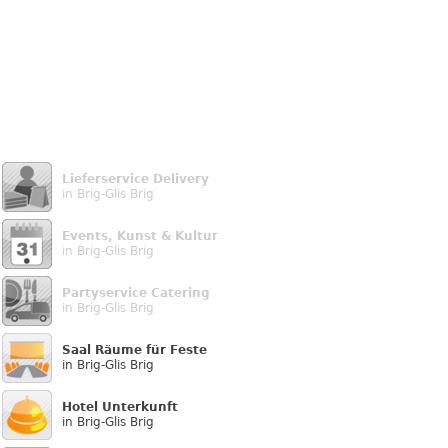
Lieferservice Delivery
in Brig-Glis Brig
Events, Kunst & Kultur
in Brig-Glis Brig
Partyservice Catering
in Brig-Glis Brig
Saal Räume für Feste
in Brig-Glis Brig
Hotel Unterkunft
in Brig-Glis Brig