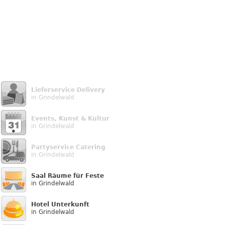
Lieferservice Delivery
in Grindelwald
Events, Kunst & Kultur
in Grindelwald
Partyservice Catering
in Grindelwald
Saal Räume für Feste
in Grindelwald
Hotel Unterkunft
in Grindelwald