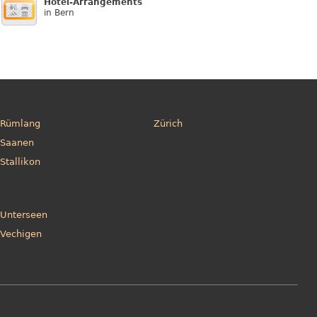
Hotel-Arrangements
in Bern
Rümlang
Zürich
Saanen
Stallikon
Unterseen
Vechigen