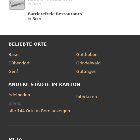
in Bern
Barrierefreie Restaurants
in Bern
BELIEBTE ORTE
Basel
Gottlieben
Dübendorf
Grindelwald
Genf
Güttingen
ANDERE STÄDTE IM KANTON
Adelboden
Interlaken
Brienz
alle 144 Orte in Bern anzeigen
META