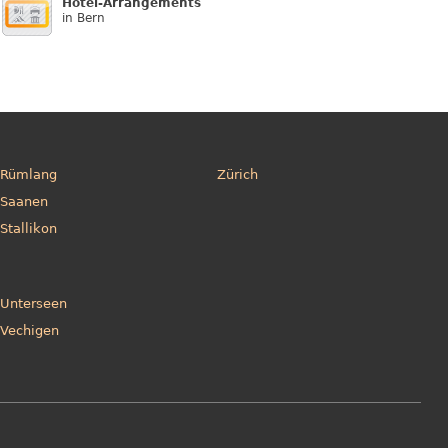
Hotel-Arrangements
in Bern
Rümlang
Zürich
Saanen
Stallikon
Unterseen
Vechigen