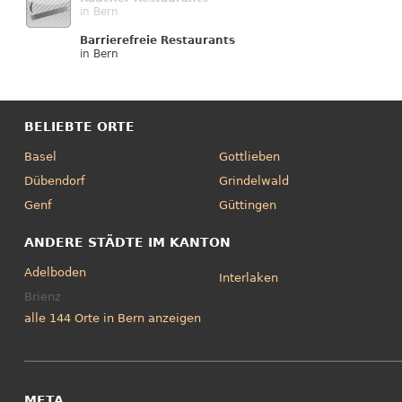
in Bern
Barrierefreie Restaurants
in Bern
BELIEBTE ORTE
Basel
Gottlieben
Dübendorf
Grindelwald
Genf
Güttingen
ANDERE STÄDTE IM KANTON
Adelboden
Interlaken
Brienz
alle 144 Orte in Bern anzeigen
META