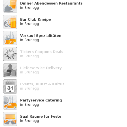
Dinner Abendessen Restaurants
in Brunegg
Bar Club Kneipe
in Brunegg
Verkauf Speziali­täten
in Brunegg
Tickets Coupons Deals
in Brunegg
Lieferservice Delivery
in Brunegg
Events, Kunst & Kultur
in Brunegg
Partyservice Catering
in Brunegg
Saal Räume für Feste
in Brunegg