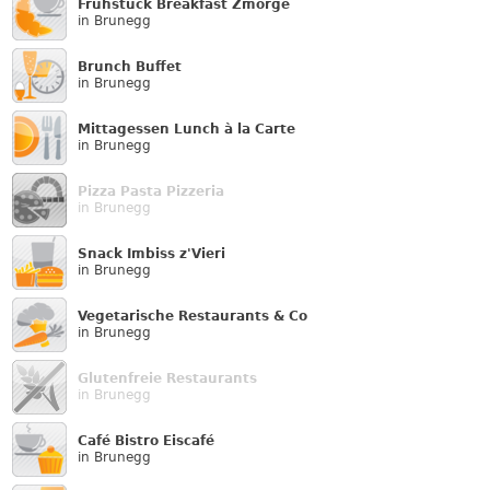
Frühstück Breakfast Zmorge
in Brunegg
Brunch Buffet
in Brunegg
Mittagessen Lunch à la Carte
in Brunegg
Pizza Pasta Pizzeria
in Brunegg
Snack Imbiss z'Vieri
in Brunegg
Vegetarische Restaurants & Co
in Brunegg
Glutenfreie Restaurants
in Brunegg
Café Bistro Eiscafé
in Brunegg