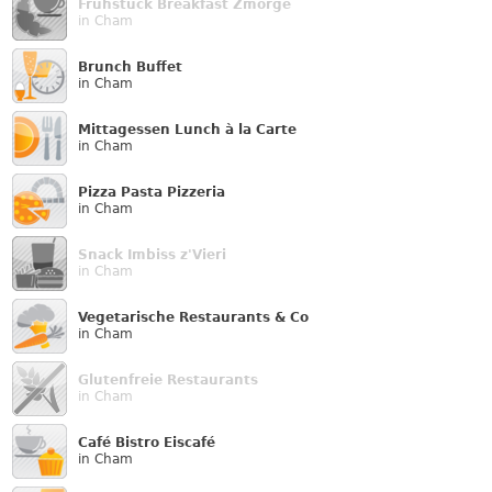
Frühstück Breakfast Zmorge
in Cham
Brunch Buffet
in Cham
Mittagessen Lunch à la Carte
in Cham
Pizza Pasta Pizzeria
in Cham
Snack Imbiss z'Vieri
in Cham
Vegetarische Restaurants & Co
in Cham
Glutenfreie Restaurants
in Cham
Café Bistro Eiscafé
in Cham