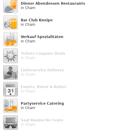
Dinner Abendessen Restaurants
in Cham
Bar Club Kneipe
in Cham
Verkauf Speziali­täten
in Cham
Tickets Coupons Deals
in Cham
Lieferservice Delivery
in Cham
Events, Kunst & Kultur
in Cham
Partyservice Catering
in Cham
Saal Räume für Feste
in Cham