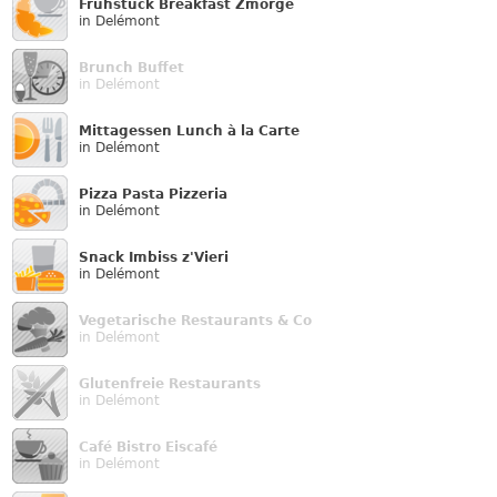
Frühstück Breakfast Zmorge
in Delémont
Brunch Buffet
in Delémont
Mittagessen Lunch à la Carte
in Delémont
Pizza Pasta Pizzeria
in Delémont
Snack Imbiss z'Vieri
in Delémont
Vegetarische Restaurants & Co
in Delémont
Glutenfreie Restaurants
in Delémont
Café Bistro Eiscafé
in Delémont