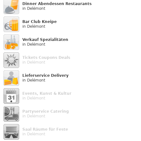
Dinner Abendessen Restaurants
in Delémont
Bar Club Kneipe
in Delémont
Verkauf Speziali­täten
in Delémont
Tickets Coupons Deals
in Delémont
Lieferservice Delivery
in Delémont
Events, Kunst & Kultur
in Delémont
Partyservice Catering
in Delémont
Saal Räume für Feste
in Delémont