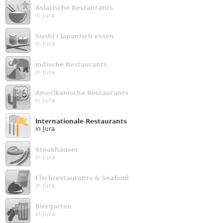
Asiatische Restaurants
in Jura
Sushi / Japanisch essen
in Jura
Indische Restaurants
in Jura
Amerikanische Restaurants
in Jura
Internationale Restaurants
in Jura
Steakhäuser
in Jura
Fischrestaurants & Seafood
in Jura
Biergarten
in Jura