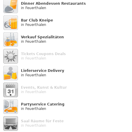
Dinner Abendessen Restaurants
in Feuerthalen
Bar Club Kneipe
in Feuerthalen
Verkauf Speziali­täten
in Feuerthalen
Tickets Coupons Deals
in Feuerthalen
Lieferservice Delivery
in Feuerthalen
Events, Kunst & Kultur
in Feuerthalen
Partyservice Catering
in Feuerthalen
Saal Räume für Feste
in Feuerthalen