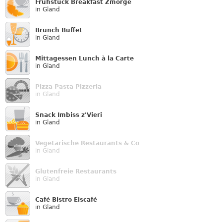
Frühstück Breakfast Zmorge
in Gland
Brunch Buffet
in Gland
Mittagessen Lunch à la Carte
in Gland
Pizza Pasta Pizzeria
in Gland
Snack Imbiss z'Vieri
in Gland
Vegetarische Restaurants & Co
in Gland
Glutenfreie Restaurants
in Gland
Café Bistro Eiscafé
in Gland