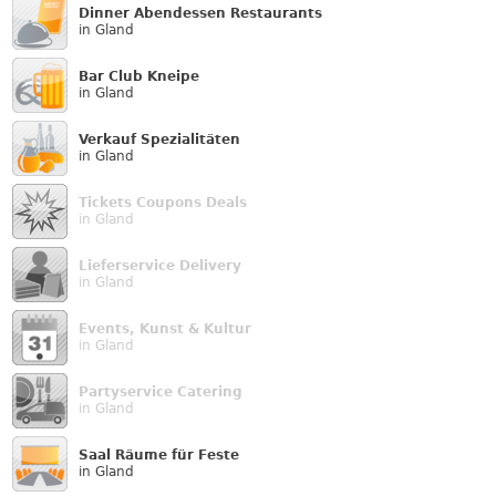
Dinner Abendessen Restaurants
in Gland
Bar Club Kneipe
in Gland
Verkauf Speziali­täten
in Gland
Tickets Coupons Deals
in Gland
Lieferservice Delivery
in Gland
Events, Kunst & Kultur
in Gland
Partyservice Catering
in Gland
Saal Räume für Feste
in Gland