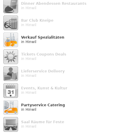
Dinner Abendessen Restaurants
in Hinwil
Bar Club Kneipe
in Hinwil
Verkauf Speziali­täten
in Hinwil
Tickets Coupons Deals
in Hinwil
Lieferservice Delivery
in Hinwil
Events, Kunst & Kultur
in Hinwil
Partyservice Catering
in Hinwil
Saal Räume für Feste
in Hinwil