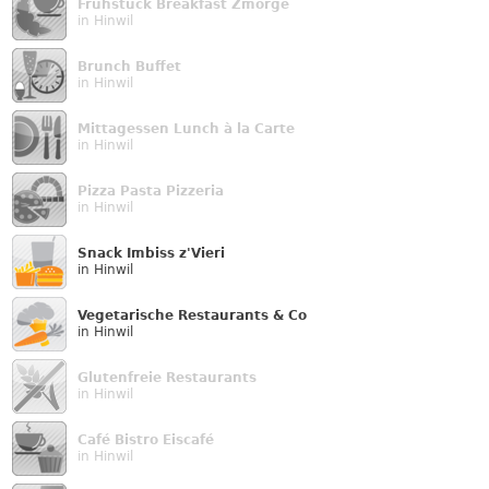
Frühstück Breakfast Zmorge
in Hinwil
Brunch Buffet
in Hinwil
Mittagessen Lunch à la Carte
in Hinwil
Pizza Pasta Pizzeria
in Hinwil
Snack Imbiss z'Vieri
in Hinwil
Vegetarische Restaurants & Co
in Hinwil
Glutenfreie Restaurants
in Hinwil
Café Bistro Eiscafé
in Hinwil