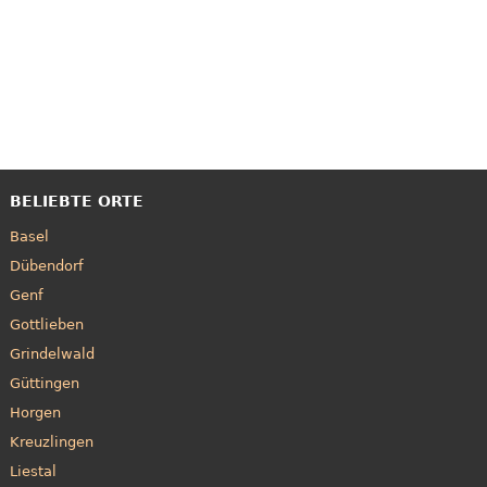
BELIEBTE ORTE
Basel
Dübendorf
Genf
Gottlieben
Grindelwald
Güttingen
Horgen
Kreuzlingen
Liestal