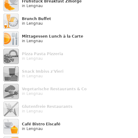
Frühstück Breakfast Zmorge
in Lengnau
Brunch Buffet
in Lengnau
Mittagessen Lunch à la Carte
in Lengnau
Pizza Pasta Pizzeria
in Lengnau
Snack Imbiss z'Vieri
in Lengnau
Vegetarische Restaurants & Co
in Lengnau
Glutenfreie Restaurants
in Lengnau
Café Bistro Eiscafé
in Lengnau