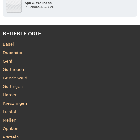
Spa & Wellness
in Lengnau AG / AG
BELIEBTE ORTE
Basel
Dübendorf
Genf
Gottlieben
Grindelwald
Güttingen
Horgen
Kreuzlingen
Liestal
Meilen
Opfikon
Pratteln