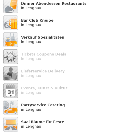
Dinner Abendessen Restaurants
in Lengnau
Bar Club Kneipe
in Lengnau
Verkauf Speziali­täten
in Lengnau
Tickets Coupons Deals
in Lengnau
Lieferservice Delivery
in Lengnau
Events, Kunst & Kultur
in Lengnau
Partyservice Catering
in Lengnau
Saal Räume für Feste
in Lengnau