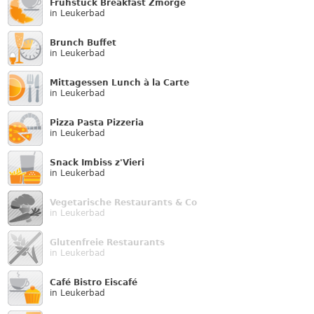
Frühstück Breakfast Zmorge
in Leukerbad
Brunch Buffet
in Leukerbad
Mittagessen Lunch à la Carte
in Leukerbad
Pizza Pasta Pizzeria
in Leukerbad
Snack Imbiss z'Vieri
in Leukerbad
Vegetarische Restaurants & Co
in Leukerbad
Glutenfreie Restaurants
in Leukerbad
Café Bistro Eiscafé
in Leukerbad