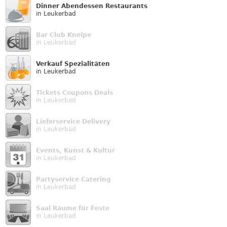
Dinner Abendessen Restaurants
in Leukerbad
Bar Club Kneipe
in Leukerbad
Verkauf Speziali­täten
in Leukerbad
Tickets Coupons Deals
in Leukerbad
Lieferservice Delivery
in Leukerbad
Events, Kunst & Kultur
in Leukerbad
Partyservice Catering
in Leukerbad
Saal Räume für Feste
in Leukerbad