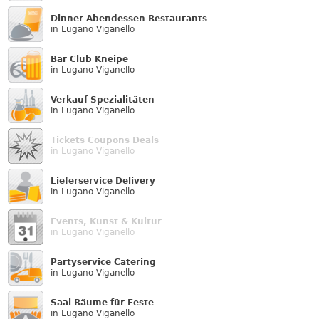
Dinner Abendessen Restaurants
in Lugano Viganello
Bar Club Kneipe
in Lugano Viganello
Verkauf Speziali­täten
in Lugano Viganello
Tickets Coupons Deals
in Lugano Viganello
Lieferservice Delivery
in Lugano Viganello
Events, Kunst & Kultur
in Lugano Viganello
Partyservice Catering
in Lugano Viganello
Saal Räume für Feste
in Lugano Viganello