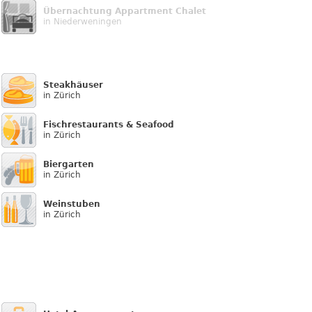
Übernachtung Appartment Chalet
in Niederweningen
Steakhäuser
in Zürich
Fischrestaurants & Seafood
in Zürich
Biergarten
in Zürich
Weinstuben
in Zürich