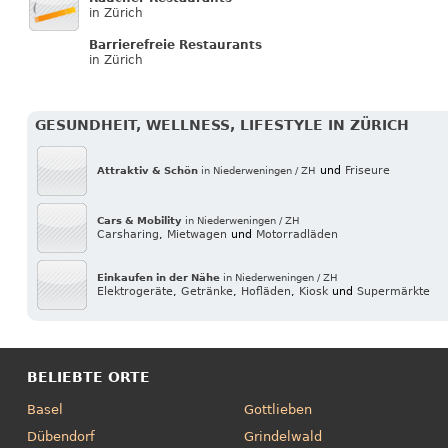
in Zürich
Barrierefreie Restaurants
in Zürich
GESUNDHEIT, WELLNESS, LIFESTYLE IN ZÜRICH
und
Friseure
Attraktiv & Schön
in Niederweningen / ZH
Cars & Mobility
in Niederweningen / ZH
Carsharing
,
Mietwagen
und
Motorradläden
Einkaufen in der Nähe
in Niederweningen / ZH
Elektrogeräte
,
Getränke
,
Hofläden
,
Kiosk
und
Supermärkte
BELIEBTE ORTE
Basel
Gottlieben
Dübendorf
Grindelwald