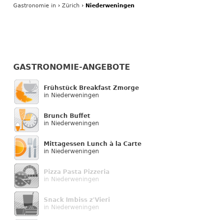
Gastronomie
in
›
Zürich
›
Niederweningen
GASTRONOMIE-ANGEBOTE
Frühstück Breakfast Zmorge
in Niederweningen
Brunch Buffet
in Niederweningen
Mittagessen Lunch à la Carte
in Niederweningen
Pizza Pasta Pizzeria
in Niederweningen
Snack Imbiss z'Vieri
in Niederweningen