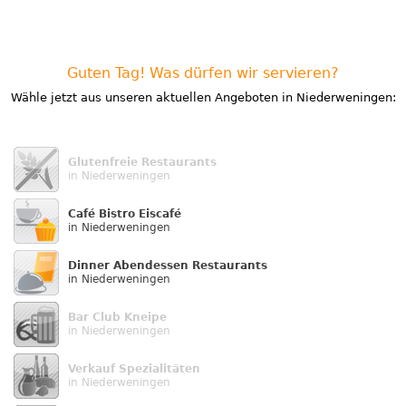
Guten Tag! Was dürfen wir servieren?
Wähle jetzt aus unseren aktuellen Angeboten in Niederweningen:
Glutenfreie Restaurants
in Niederweningen
Café Bistro Eiscafé
in Niederweningen
Dinner Abendessen Restaurants
in Niederweningen
Bar Club Kneipe
in Niederweningen
Verkauf Speziali­täten
in Niederweningen