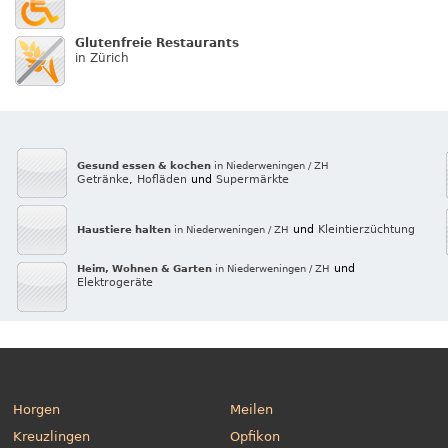
Glutenfreie Restaurants
in Zürich
Gesund essen & kochen
in Niederweningen / ZH
Getränke
,
Hofläden
und
Supermärkte
und
Kleintierzüchtung
Haustiere halten
in Niederweningen / ZH
und
Heim, Wohnen & Garten
in Niederweningen / ZH
Elektrogeräte
Horgen
Meilen
Kreuzlingen
Opfikon