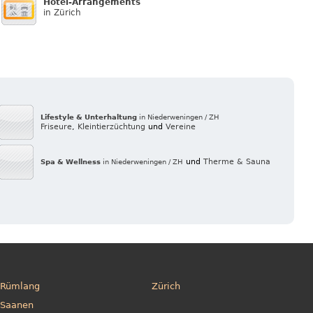
Hotel-Arrangements
in Zürich
Lifestyle & Unterhaltung
in Niederweningen / ZH
Friseure
,
Kleintierzüchtung
und
Vereine
und
Therme & Sauna
Spa & Wellness
in Niederweningen / ZH
Rümlang
Zürich
Saanen