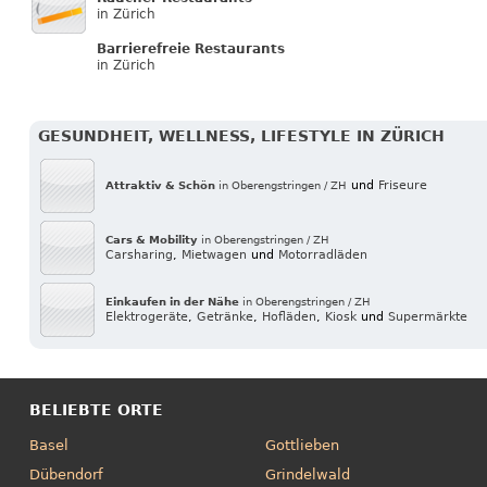
in Zürich
Barrierefreie Restaurants
in Zürich
GESUNDHEIT, WELLNESS, LIFESTYLE IN ZÜRICH
und
Friseure
Attraktiv & Schön
in Oberengstringen / ZH
Cars & Mobility
in Oberengstringen / ZH
Carsharing
,
Mietwagen
und
Motorradläden
Einkaufen in der Nähe
in Oberengstringen / ZH
Elektrogeräte
,
Getränke
,
Hofläden
,
Kiosk
und
Supermärkte
BELIEBTE ORTE
Basel
Gottlieben
Dübendorf
Grindelwald