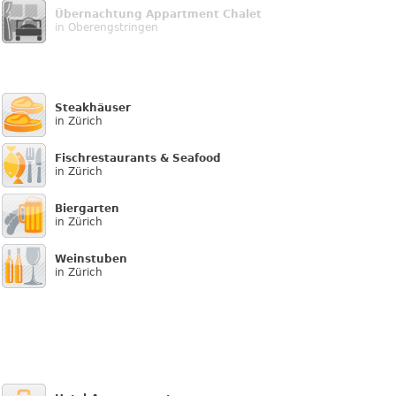
Übernachtung Appartment Chalet
in Oberengstringen
Steakhäuser
in Zürich
Fischrestaurants & Seafood
in Zürich
Biergarten
in Zürich
Weinstuben
in Zürich