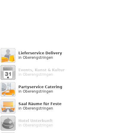
Lieferservice Delivery
in Oberengstringen
Events, Kunst & Kultur
in Oberengstringen
Partyservice Catering
in Oberengstringen
Saal Räume für Feste
in Oberengstringen
Hotel Unterkunft
in Oberengstringen