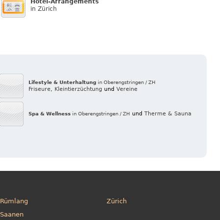
Hotel-Arrangements
in Zürich
Lifestyle & Unterhaltung
in Oberengstringen / ZH
Friseure
,
Kleintierzüchtung
und
Vereine
und
Therme & Sauna
Spa & Wellness
in Oberengstringen / ZH
Rümlang
Zürich
Saanen