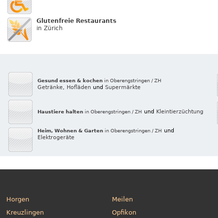
Glutenfreie Restaurants
in Zürich
Gesund essen & kochen
in Oberengstringen / ZH
Getränke
,
Hofläden
und
Supermärkte
und
Kleintierzüchtung
Haustiere halten
in Oberengstringen / ZH
und
Heim, Wohnen & Garten
in Oberengstringen / ZH
Elektrogeräte
Horgen
Meilen
Kreuzlingen
Opfikon