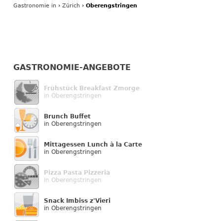
Gastronomie
in
›
Zürich
›
Oberengstringen
GASTRONOMIE-ANGEBOTE
Frühstück Breakfast Zmorge
in Oberengstringen
Brunch Buffet
in Oberengstringen
Mittagessen Lunch à la Carte
in Oberengstringen
Pizza Pasta Pizzeria
in Oberengstringen
Snack Imbiss z'Vieri
in Oberengstringen