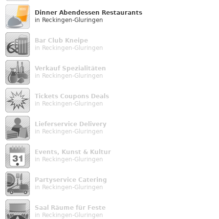
Dinner Abendessen Restaurants
in Reckingen-Gluringen
Bar Club Kneipe
in Reckingen-Gluringen
Verkauf Speziali­täten
in Reckingen-Gluringen
Tickets Coupons Deals
in Reckingen-Gluringen
Lieferservice Delivery
in Reckingen-Gluringen
Events, Kunst & Kultur
in Reckingen-Gluringen
Partyservice Catering
in Reckingen-Gluringen
Saal Räume für Feste
in Reckingen-Gluringen