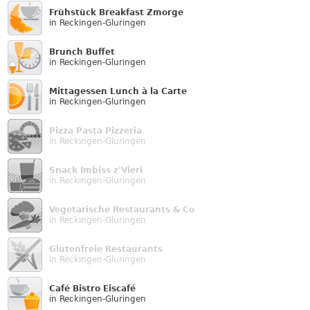
Frühstück Breakfast Zmorge
in Reckingen-Gluringen
Brunch Buffet
in Reckingen-Gluringen
Mittagessen Lunch à la Carte
in Reckingen-Gluringen
Pizza Pasta Pizzeria
in Reckingen-Gluringen
Snack Imbiss z'Vieri
in Reckingen-Gluringen
Vegetarische Restaurants & Co
in Reckingen-Gluringen
Glutenfreie Restaurants
in Reckingen-Gluringen
Café Bistro Eiscafé
in Reckingen-Gluringen