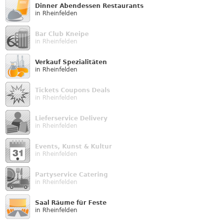
Dinner Abendessen Restaurants
in Rheinfelden
Bar Club Kneipe
in Rheinfelden
Verkauf Speziali­täten
in Rheinfelden
Tickets Coupons Deals
in Rheinfelden
Lieferservice Delivery
in Rheinfelden
Events, Kunst & Kultur
in Rheinfelden
Partyservice Catering
in Rheinfelden
Saal Räume für Feste
in Rheinfelden