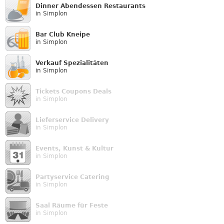
Dinner Abendessen Restaurants
in Simplon
Bar Club Kneipe
in Simplon
Verkauf Speziali­täten
in Simplon
Tickets Coupons Deals
in Simplon
Lieferservice Delivery
in Simplon
Events, Kunst & Kultur
in Simplon
Partyservice Catering
in Simplon
Saal Räume für Feste
in Simplon