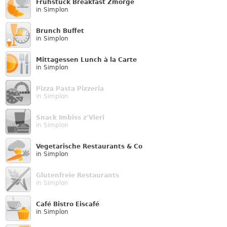
Frühstück Breakfast Zmorge
in Simplon
Brunch Buffet
in Simplon
Mittagessen Lunch à la Carte
in Simplon
Pizza Pasta Pizzeria
in Simplon
Snack Imbiss z'Vieri
in Simplon
Vegetarische Restaurants & Co
in Simplon
Glutenfreie Restaurants
in Simplon
Café Bistro Eiscafé
in Simplon