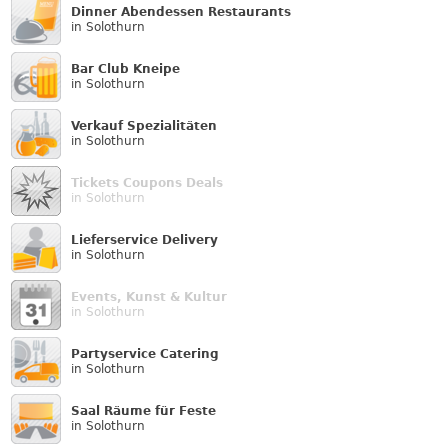
Dinner Abendessen Restaurants
in Solothurn
Bar Club Kneipe
in Solothurn
Verkauf Speziali­täten
in Solothurn
Tickets Coupons Deals
in Solothurn
Lieferservice Delivery
in Solothurn
Events, Kunst & Kultur
in Solothurn
Partyservice Catering
in Solothurn
Saal Räume für Feste
in Solothurn