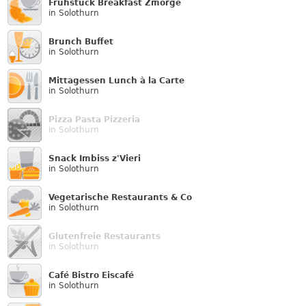
Frühstück Breakfast Zmorge
in Solothurn
Brunch Buffet
in Solothurn
Mittagessen Lunch à la Carte
in Solothurn
Pizza Pasta Pizzeria
in Solothurn
Snack Imbiss z'Vieri
in Solothurn
Vegetarische Restaurants & Co
in Solothurn
Glutenfreie Restaurants
in Solothurn
Café Bistro Eiscafé
in Solothurn