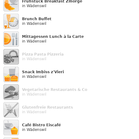
Frühstück Breakfast Zmorge
in Wädenswil
Brunch Buffet
in Wädenswil
Mittagessen Lunch à la Carte
in Wädenswil
Pizza Pasta Pizzeria
in Wädenswil
Snack Imbiss z'Vieri
in Wädenswil
Vegetarische Restaurants & Co
in Wädenswil
Glutenfreie Restaurants
in Wädenswil
Café Bistro Eiscafé
in Wädenswil