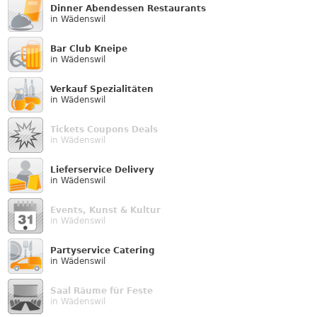
Dinner Abendessen Restaurants
in Wädenswil
Bar Club Kneipe
in Wädenswil
Verkauf Speziali­täten
in Wädenswil
Tickets Coupons Deals
in Wädenswil
Lieferservice Delivery
in Wädenswil
Events, Kunst & Kultur
in Wädenswil
Partyservice Catering
in Wädenswil
Saal Räume für Feste
in Wädenswil