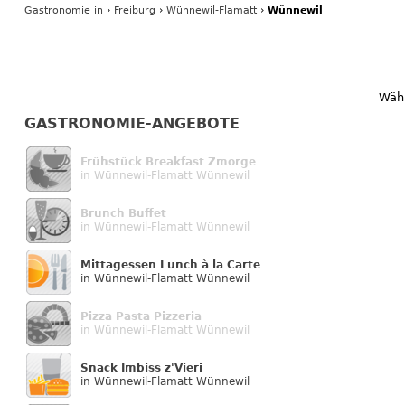
Gastronomie
in
›
Freiburg
›
Wünnewil-Flamatt
›
Wünnewil
Wähl
GASTRONOMIE-ANGEBOTE
Frühstück Breakfast Zmorge
in Wünnewil-Flamatt Wünnewil
Brunch Buffet
in Wünnewil-Flamatt Wünnewil
Mittagessen Lunch à la Carte
in Wünnewil-Flamatt Wünnewil
Pizza Pasta Pizzeria
in Wünnewil-Flamatt Wünnewil
Snack Imbiss z'Vieri
in Wünnewil-Flamatt Wünnewil