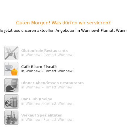
Guten Morgen! Was dürfen wir servieren?
e jetzt aus unseren aktuellen Angeboten in Wünnewil-Flamatt Wünn
Glutenfreie Restaurants
in Wünnewil-Flamatt Wünnewil
Café Bistro Eiscafé
in Wünnewil-Flamatt Wünnewil
Dinner Abendessen Restaurants
in Wünnewil-Flamatt Wünnewil
Bar Club Kneipe
in Wünnewil-Flamatt Wünnewil
Verkauf Speziali­täten
in Wünnewil-Flamatt Wünnewil