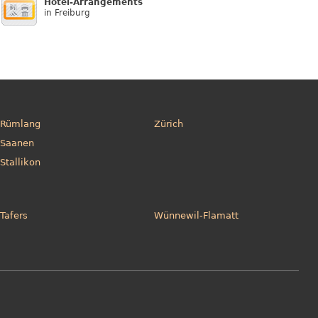
Hotel-Arrangements
in Freiburg
Rümlang
Zürich
Saanen
Stallikon
Tafers
Wünnewil-Flamatt