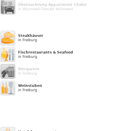
Übernachtung Appartment Chalet
in Wünnewil-Flamatt Wünnewil
Steakhäuser
in Freiburg
Fischrestaurants & Seafood
in Freiburg
Biergarten
in Freiburg
Weinstuben
in Freiburg