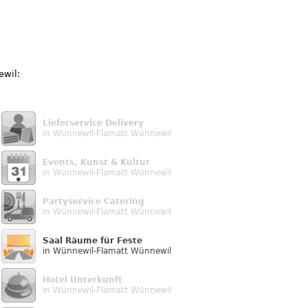
ewil:
Lieferservice Delivery
in Wünnewil-Flamatt Wünnewil
Events, Kunst & Kultur
in Wünnewil-Flamatt Wünnewil
Partyservice Catering
in Wünnewil-Flamatt Wünnewil
Saal Räume für Feste
in Wünnewil-Flamatt Wünnewil
Hotel Unterkunft
in Wünnewil-Flamatt Wünnewil