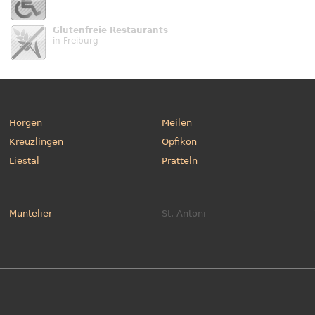
Glutenfreie Restaurants
in Freiburg
Horgen
Meilen
Kreuzlingen
Opfikon
Liestal
Pratteln
Muntelier
St. Antoni