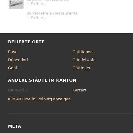
in Freiburg
Barrierefreie Restaurants
in Freiburg
BELIEBTE ORTE
Basel
Gottlieben
Dübendorf
Grindelwald
Genf
Güttingen
ANDERE STÄDTE IM KANTON
Haut-Vully
Kerzers
alle 48 Orte in Freiburg anzeigen
META