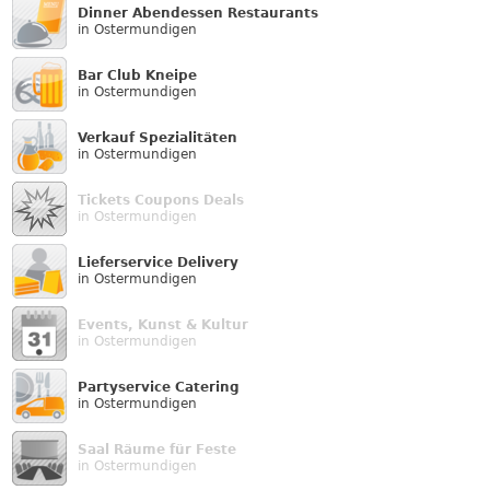
Dinner Abendessen Restaurants
in Ostermundigen
Bar Club Kneipe
in Ostermundigen
Verkauf Speziali­täten
in Ostermundigen
Tickets Coupons Deals
in Ostermundigen
Lieferservice Delivery
in Ostermundigen
Events, Kunst & Kultur
in Ostermundigen
Partyservice Catering
in Ostermundigen
Saal Räume für Feste
in Ostermundigen