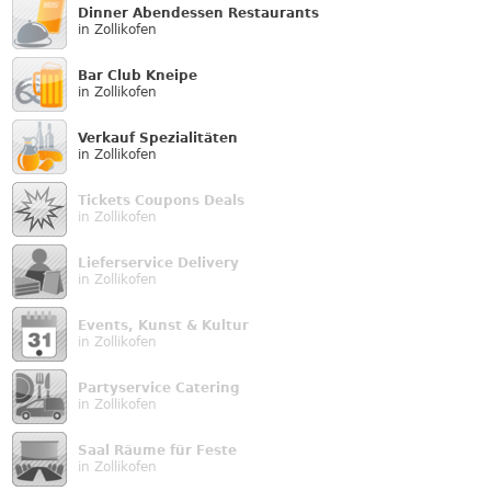
Dinner Abendessen Restaurants
in Zollikofen
Bar Club Kneipe
in Zollikofen
Verkauf Speziali­täten
in Zollikofen
Tickets Coupons Deals
in Zollikofen
Lieferservice Delivery
in Zollikofen
Events, Kunst & Kultur
in Zollikofen
Partyservice Catering
in Zollikofen
Saal Räume für Feste
in Zollikofen